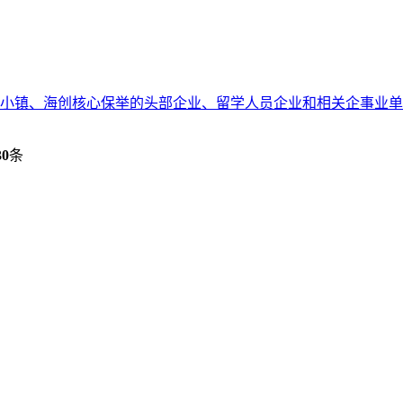
小镇、海创核心保举的头部企业、留学人员企业和相关企事业单元
30
条