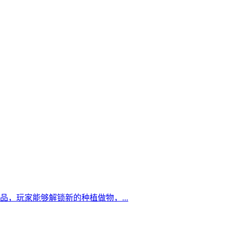
，玩家能够解锁新的种植做物，...