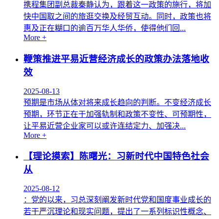
携程集团副总裁秦静认为，跟着这一政策的施行，将加
快中国取之间的旅逛交换及经贸互动。同时，政策也将
惠及正在糊口的逾百万华人华侨，使得他们回...
More +
鞭策推进平易近营经济成长的政策办法落地收
效
2025-08-13
预期是市场从体对将来成长趋向的判断。不变经济成长
预期，环节正在于加强轨制和政策不变性、可预期性，
让平易近营企业家可以或许连结定力、加强决...
More +
【理论摸索】陈曙光：习新时代中国特色社会
从
2025-08-12
：党的以来，习总深刻阐发新时代党和国度事业成长的
若干严沉理论和现实问题，提出了一系列标识性概念、