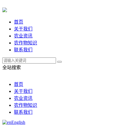
首页
关于我们
农业资讯
农作物知识
联系我们
全站搜索
首页
关于我们
农业资讯
农作物知识
联系我们
English