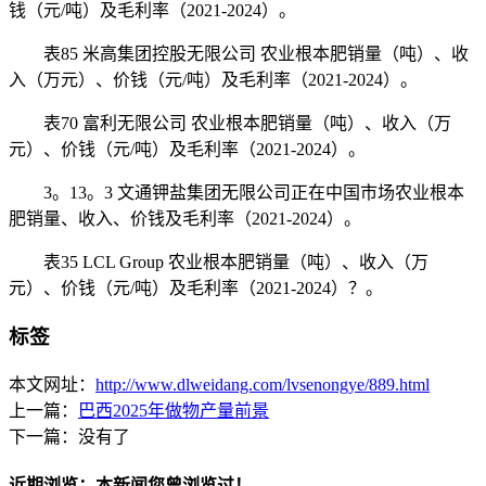
钱（元/吨）及毛利率（2021-2024）。
表85 米高集团控股无限公司 农业根本肥销量（吨）、收
入（万元）、价钱（元/吨）及毛利率（2021-2024）。
表70 富利无限公司 农业根本肥销量（吨）、收入（万
元）、价钱（元/吨）及毛利率（2021-2024）。
3。13。3 文通钾盐集团无限公司正在中国市场农业根本
肥销量、收入、价钱及毛利率（2021-2024）。
表35 LCL Group 农业根本肥销量（吨）、收入（万
元）、价钱（元/吨）及毛利率（2021-2024）？。
标签
本文网址：
http://www.dlweidang.com/lvsenongye/889.html
上一篇：
巴西2025年做物产量前景
下一篇：没有了
近期浏览：本新闻您曾浏览过！