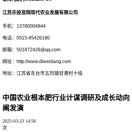
江苏乐投官网现代农业发展有限公司
手机：13780004844
电话：0515-85426180
邮箱：501872426@qq.com
网址：http://www.dlweidang.com
地址：江苏省东台市五烈镇甘港村十组
中国农业根本肥行业计谋调研及成长动向
阐发演
2025-03-23 14:56
次